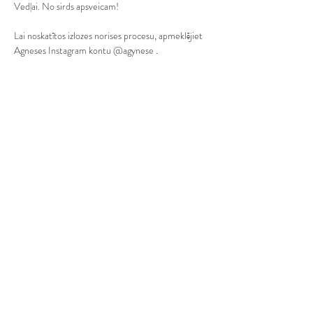
Vedļai. No sirds apsveicam!
Lai noskatītos izlozes norises procesu, apmeklējiet 
Agneses Instagram kontu @agynese .