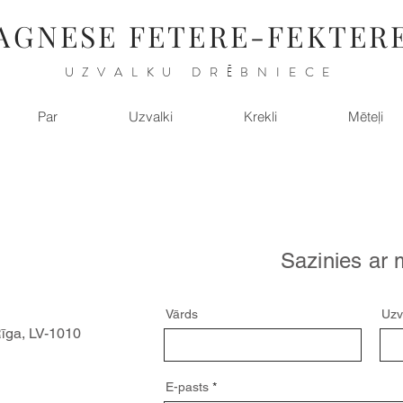
AGNESE FETERE-FEKTER
UZVALKU DRĒBNIECE
Par
Uzvalki
Krekli
Mēteļi
Sazinies ar 
Vārds
Uzv
Rīga, LV-1010
E-pasts