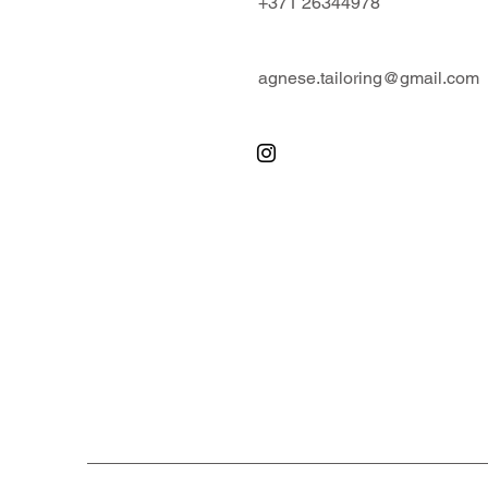
+371 26344978
agnese.tailoring@gmail.com