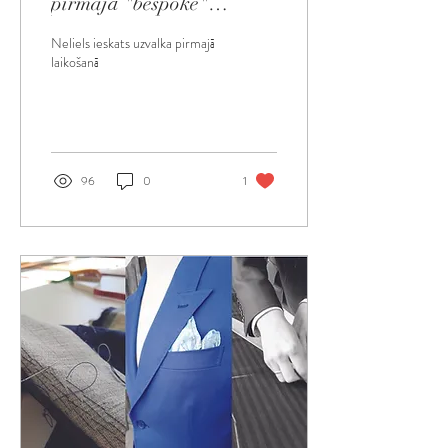
pirmajā "bespoke"
uzvalka pielaikošanā?
Neliels ieskats uzvalka pirmajā
laikošanā
96
0
1