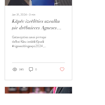
Jan 31, 2024
∙
3
min
Kāpēc izvēlēties uzvalku
pie drēbnieces Agneses
Feteres-Fekteres?
Gatavojoties savai pirmajai
dalībai Kāzu izstādē Ķīpsalā
#rigaweddingexpo2024 ,
nolēmu apkopot iemeslus, ar ko
atšķiros no citiem...
385
0