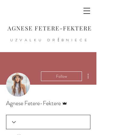
AGNESE FETERE-FEKTERE
UZVALKU DRĒBNIECE
More actions
Follow
Admin
Agnese Fetere-Fektere