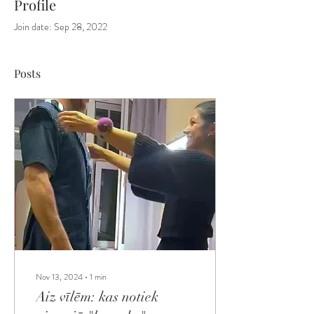
Profile
Join date: Sep 28, 2022
Posts
Nov 13, 2024
∙
1
min
Aiz vīlēm: kas notiek